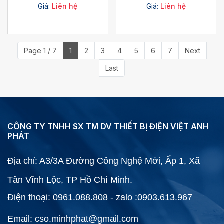
(HDPE) trong
Giá:
Liên hệ
Giá:
Liên hệ
Page 1 / 7
1
2
3
4
5
6
7
Next
Last
CÔNG TY TNHH SX TM DV THIẾT BỊ ĐIỆN VIỆT ANH
PHÁT
Địa chỉ: A3/3A Đường Công Nghệ Mới, Ấp 1, Xã
Tân Vĩnh Lộc, TP Hồ Chí Minh.
Điện thoại: 0961.088.808 - zalo :0903.613.967
Email: cso.minhphat@gmail.com