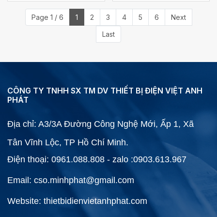
Page 1 / 6
1
2
3
4
5
6
Next
Last
CÔNG TY TNHH SX TM DV THIẾT BỊ ĐIỆN VIỆT ANH
PHÁT
Địa chỉ: A3/3A Đường Công Nghệ Mới, Ấp 1, Xã
Tân Vĩnh Lộc, TP Hồ Chí Minh.
Điện thoại: 0961.088.808 - zalo :0903.613.967
Email: cso.minhphat@gmail.com
Website: thietbidienvietanhphat.com