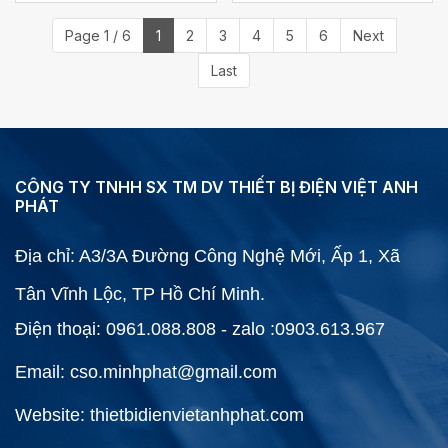
Page 1 / 6
1
2
3
4
5
6
Next
Last
CÔNG TY TNHH SX TM DV THIẾT BỊ ĐIỆN VIỆT ANH
PHÁT
Địa chỉ: A3/3A Đường Công Nghệ Mới, Ấp 1, Xã
Tân Vĩnh Lộc, TP Hồ Chí Minh.
Điện thoại: 0961.088.808 - zalo :0903.613.967
Email: cso.minhphat@gmail.com
Website: thietbidienvietanhphat.com