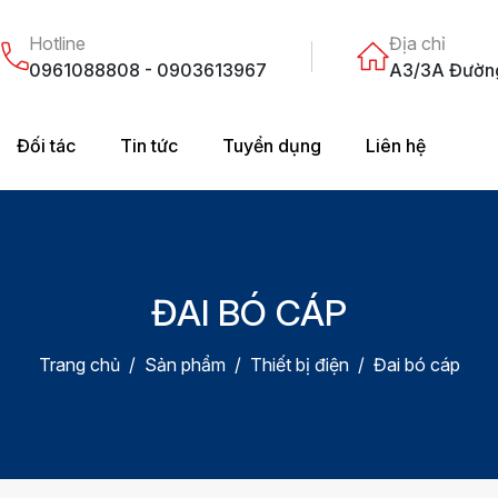
Hotline
Địa chỉ
0961088808 - 0903613967
A3/3A Đường 
Đối tác
Tin tức
Tuyển dụng
Liên hệ
ĐAI BÓ CÁP
Trang chủ
Sản phẩm
Thiết bị điện
Đai bó cáp