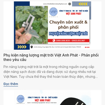
phân loại và ứng dụng qua bài viết dưới đây nhé!
Phụ kiện năng lượng mặt trời Việt Anh Phát - Phân phối
theo yêu cầu
Pin năng lượng mặt trời là một trong những nguồn cung cấp
điện năng sạch được đã và đang được sử dụng nhiều nơi tại
Việt Nam. Tuy chưa thể thay thế hoàn toàn thủy điện, nhưng
quang điện của các tấm pin mặt trời vẫn là giải pháp bảo vệ môi
Đọc thêm
trường được rất nhiều doanh nghiệp, cá nhân lựa chọn. Và để
giúp các tấm pin được cố định tại các vị trí như nóc nhà, trên
mặt đất... thì cần phải có các vật tư phụ kiện lắp đặt chuyên
dụng. Quý khách hàng nếu đang cần mua số lượng lớn phụ kiện