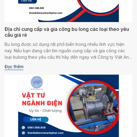
Địa chỉ cung cấp và gia công bu long các loại theo yêu
cầu giá rẻ
Bu long được sử dụng rất phổ biến trong nhiều lĩnh vực hiện
nay. Nếu bạn đang cần tìm nguồn cung cấp và gia công các
loại bulong theo yêu cầu thì hãy đến ngay với Công ty Việt Anh
Phát nhé. Chắc chắn bạn sẽ sở hữu sản phẩm chất lượng, phù
Đọc thêm
hợp với nhu cầu sử dụng và chi phí mua cực kỳ hợp lý, giá rẻ
hàng đầu trên thị trường. Bài viết dưới đây chúng tôi sẽ cung
cấp thông tin chi tiết hơn về sản phẩm và dịch vụ gia công để
bạn tham khảo thêm.