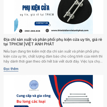
năng lượng mặt trời chất lượng, mẫu mã theo yêu cầu, hãy đến
ngay với Việt Anh Phát. Chúng tôi là đơn vị chuyên sản xuất, gia
công cơ khí và phân phối các phụ kiện ngành điện. Cam kết
đáp ứng hoàn hảo mọi yêu cầu của khách hàng.
Địa chỉ sản xuất và phân phối phụ kiện cửa uy tín, giá rẻ
tại TPHCM |VIỆT ANH PHÁT
Nếu bạn đang tìm kiếm một địa chỉ sản xuất và phân phối phụ
kiện cửa uy tín, chất lượng đảm bảo cho công trình của mình thì
hãy dành thời gian theo dõi hết bài viết dưới đây. Việc lựa chọn
phụ kiện cửa phù hợp không chỉ tăng độ an toàn, tính thẩm mỹ
Đọc thêm
cho cửa, mà chúng còn giúp cải thiện hiệu suất và hoạt động
cho công trình của bạn.