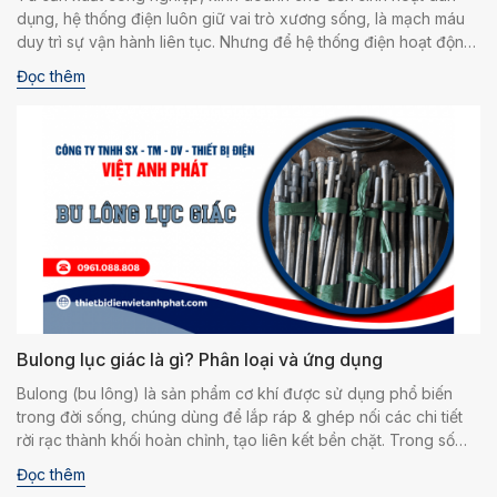
dụng, hệ thống điện luôn giữ vai trò xương sống, là mạch máu
duy trì sự vận hành liên tục. Nhưng để hệ thống điện hoạt động
ổn định, an toàn và hiệu quả, yếu tố cốt lõi không thể thiếu
Đọc thêm
chính là chất lượng của vật tư điện, thiết bị điện.
Bulong lục giác là gì? Phân loại và ứng dụng
Bulong (bu lông) là sản phẩm cơ khí được sử dụng phổ biến
trong đời sống, chúng dùng để lắp ráp & ghép nối các chi tiết
rời rạc thành khối hoàn chỉnh, tạo liên kết bền chặt. Trong số
các loại bulong trên thị trường thì bulong lục giác là sản phẩm
Đọc thêm
thông dụng nhất. Cùng tìm hiểu về bu lông lục giác nói chung,