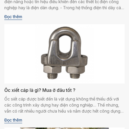
điện năng hoặc tín hiệu điều khiển đến các thiết bị điện công
nghiệp hay là điện dân dụng. - Trong hệ thống điện thì dây cáp
điện có vai trò là nối các điện cực ắc quy lại với nhau.
Đọc thêm
Ốc xiết cáp là gì? Mua ở đâu tốt ?
Ốc siết cáp được biết đến là vật dụng không thể thiếu đối với
các công trình xây dựng hay điện công nghiệp… Thế nhưng,
vẫn có rất nhiều người chưa hiểu và nắm được hết công dụng
của loại sản phẩm này. Bài viết dưới đây Việt Anh Phát sẽ giải
Đọc thêm
đáp thắc mắc ốc siết kim loại dùng để làm gì và hướng dẫn bạn