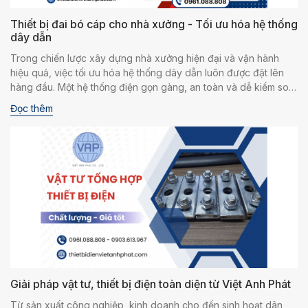
Thiết bị đai bó cáp cho nhà xưởng - Tối ưu hóa hệ thống
dây dẫn
Trong chiến lược xây dựng nhà xưởng hiện đại và vận hành
hiệu quả, việc tối ưu hóa hệ thống dây dẫn luôn được đặt lên
hàng đầu. Một hệ thống điện gọn gàng, an toàn và dễ kiểm soát
không chỉ giúp tiết kiệm chi phí bảo trì mà còn hạn chế rủi ro
Đọc thêm
trong sản xuất. Trong đó, đai bó cáp đóng vai trò như một "trợ
thủ thầm lặng", giúp định hình hệ thống dây cáp một cách khoa
học. Đầu tư đúng vào các thiết bị điện nhỏ nhưng thiết yếu này
chính là bước đi thông minh của mọi nhà quản lý kỹ thuật.
Giải pháp vật tư, thiết bị điện toàn diện từ Việt Anh Phát
Từ sản xuất công nghiệp, kinh doanh cho đến sinh hoạt dân