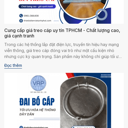
Cung cấp giá treo cáp uy tín TPHCM - Chất lượng cao,
giá cạnh tranh
Trong các hệ thống lắp đặt điện lực, truyền tín hiệu hay mạng
viễn thông, giá treo cáp đóng vai trò như một cấu kiện nhỏ
nhưng cực kỳ quan trọng. Sản phẩm này không chỉ giúp tối ưu
không gian, mà còn bảo vệ dây cáp khỏi va đập, ảnh hưởng từ
Đọc thêm
môi trường và nguy cơ cháy nổ. Do đó, việc tìm được nhà cung
cấp giá treo cáp uy tín tại TPHCM - nơi hội tụ đầy đủ tiêu chí về
chất lượng, độ bền và giá thành - là điều không thể xem nhẹ đối
với bất kỳ chủ đầu tư hay kỹ sư công trình nào.