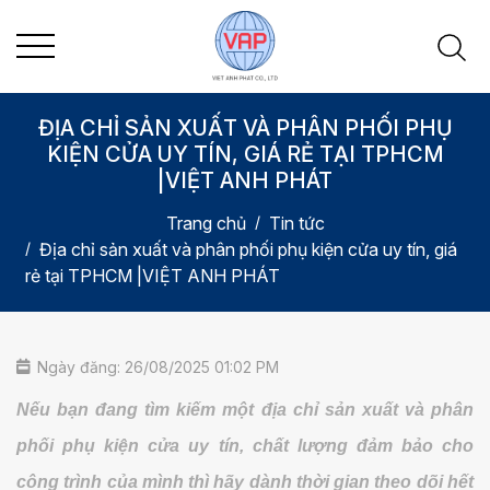
ĐỊA CHỈ SẢN XUẤT VÀ PHÂN PHỐI PHỤ
KIỆN CỬA UY TÍN, GIÁ RẺ TẠI TPHCM
|VIỆT ANH PHÁT
Trang chủ
Tin tức
Địa chỉ sản xuất và phân phối phụ kiện cửa uy tín, giá
rẻ tại TPHCM |VIỆT ANH PHÁT
Ngày đăng: 26/08/2025 01:02 PM
Nếu bạn đang tìm kiếm một địa chỉ sản xuất và phân
phối phụ kiện cửa uy tín, chất lượng đảm bảo cho
công trình của mình thì hãy dành thời gian theo dõi hết