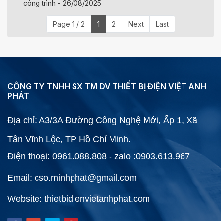
công trình - 26/08/2025
Page 1 / 2
1
2
Next
Last
CÔNG TY TNHH SX TM DV THIẾT BỊ ĐIỆN VIỆT ANH
PHÁT
Địa chỉ: A3/3A Đường Công Nghệ Mới, Ấp 1, Xã
Tân Vĩnh Lộc, TP Hồ Chí Minh.
Điện thoại: 0961.088.808 - zalo :0903.613.967
Email: cso.minhphat@gmail.com
Website: thietbidienvietanhphat.com