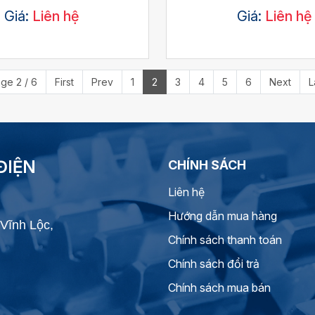
trong
Giá:
Liên hệ
Giá:
Liên hệ
ge 2 / 6
First
Prev
1
2
3
4
5
6
Next
L
ĐIỆN
CHÍNH SÁCH
Liên hệ
Hướng dẫn mua hàng
Vĩnh Lộc,
Chính sách thanh toán
Chính sách đổi trả
Chính sách mua bán