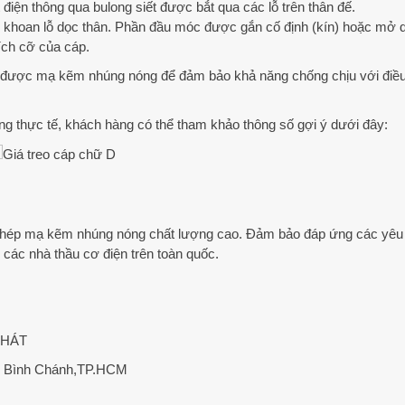
điện thông qua bulong siết được bắt qua các lỗ trên thân đế.
 khoan lỗ dọc thân. Phần đầu móc được gắn cố định (kín) hoặc mở d
ích cỡ của cáp.
à được mạ kẽm nhúng nóng để đảm bảo khả năng chống chịu với điều k
ng thực tế, khách hàng có thể tham khảo thông số gợi ý dưới đây:
 thép mạ kẽm nhúng nóng chất lượng cao. Đảm bảo đáp ứng các yêu
các nhà thầu cơ điện trên toàn quốc.
PHÁT
ện Bình Chánh,TP.HCM