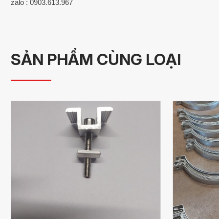
zalo : 0903.613.967
SẢN PHẨM CÙNG LOẠI