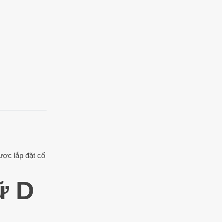
ược lắp đặt cố
ữ D