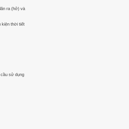
ãn ra (hở) và
iện thời tiết
 cầu sử dụng