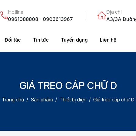
Hotline
Địa chỉ
0961088808 - 0903613967
A3/3A Đường 
Đối tác
Tin tức
Tuyển dụng
Liên hệ
GIÁ TREO CÁP CHỮ D
Trang chủ
Sản phẩm
Thiết bị điện
Giá treo cáp chữ D