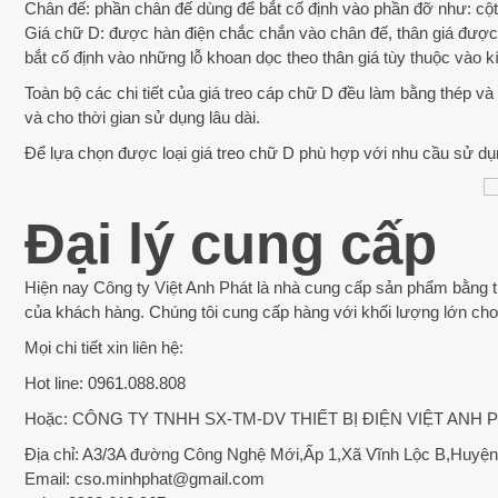
Chân đế: phần chân đế dùng để bắt cố định vào phần đỡ như: cột 
Giá chữ D: được hàn điện chắc chắn vào chân đế, thân giá được
bắt cố định vào những lỗ khoan dọc theo thân giá tùy thuộc vào k
Toàn bộ các chi tiết của giá treo cáp chữ D đều làm bằng thép v
và cho thời gian sử dụng lâu dài.
Để lựa chọn được loại giá treo chữ D phù hợp với nhu cầu sử dụ
Đại lý cung cấp
Hiện nay Công ty Việt Anh Phát là nhà cung cấp sản phẩm bằng
của khách hàng. Chúng tôi cung cấp hàng với khối lượng lớn cho 
Mọi chi tiết xin liên hệ:
Hot line: 0961.088.808
Hoặc: CÔNG TY TNHH SX-TM-DV THIẾT BỊ ĐIỆN VIỆT ANH 
Địa chỉ: A3/3A đường Công Nghệ Mới,Ấp 1,Xã Vĩnh Lộc B,Huy
Email: cso.minhphat@gmail.com