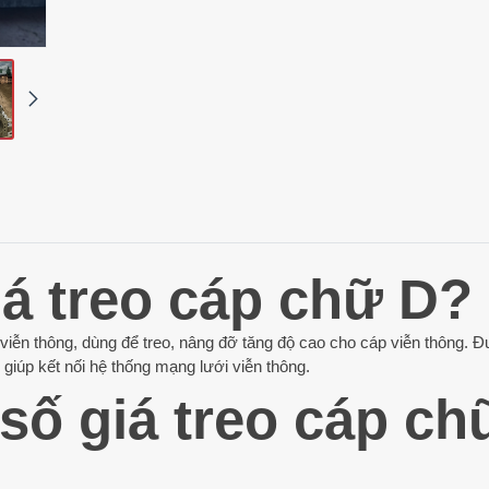
á treo cáp chữ D?
viễn thông, dùng để treo, nâng đỡ tăng độ cao cho cáp viễn thông. Đ
, giúp kết nối hệ thống mạng lưới viễn thông.
số giá treo cáp ch