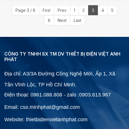
Page 3 / 6
First
Prev
1
2
3
4
5
6
Next
Last
CÔNG TY TNHH SX TM DV THIẾT BỊ ĐIỆN VIỆT ANH
PHÁT
Địa chỉ: A3/3A Đường Công Nghệ Mới, Ấp 1, Xã
Tân Vĩnh Lộc, TP Hồ Chí Minh.
Điện thoại: 0961.088.808 - zalo :0903.613.967
Email: cso.minhphat@gmail.com
Website: thietbidienvietanhphat.com