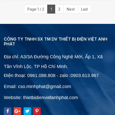
Page 1 / 2
1
2
Next
Last
CÔNG TY TNHH SX TM DV THIẾT BỊ ĐIỆN VIỆT ANH
PHÁT
Địa chỉ: A3/3A Đường Công Nghệ Mới, Ấp 1, Xã
Tân Vĩnh Lộc, TP Hồ Chí Minh.
Điện thoại: 0961.088.808 - zalo :0903.613.967
Email: cso.minhphat@gmail.com
Website: thietbidienvietanhphat.com