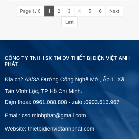
Page 1 / 6
1
2
3
4
5
6
Next
Last
CÔNG TY TNHH SX TM DV THIẾT BỊ ĐIỆN VIỆT ANH
PHÁT
Địa chỉ: A3/3A Đường Công Nghệ Mới, Ấp 1, Xã
Tân Vĩnh Lộc, TP Hồ Chí Minh.
Điện thoại: 0961.088.808 - zalo :0903.613.967
Email: cso.minhphat@gmail.com
Website: thietbidienvietanhphat.com