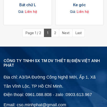
Bát chữ L
Ke góc
Giá:
Liên hệ
Giá:
Liên hệ
Page 1 / 2
1
2
Next
Last
CÔNG TY TNHH SX TM DV THIẾT BỊ ĐIỆN VIỆT ANH
PHÁT
Địa chỉ: A3/3A Đường Công Nghệ Mới, Ấp 1, Xã
Tân Vĩnh Lộc, TP Hồ Chí Minh.
Điện thoại: 0961.088.808 - zalo :0903.613.967
Email: cso.minhphat@gmail.com